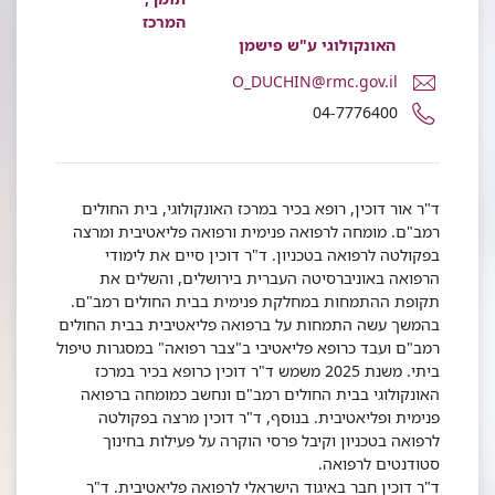
המרכז
האונקולוגי ע"ש פישמן
דואר
O_DUCHIN@rmc.gov.il
אלקטרוני
מספר
04-7776400
ד"ר
טלפון
אור
של
דוכין
ד"ר
אור
ד"ר אור דוכין, רופא בכיר במרכז האונקולוגי, בית החולים
דוכין
רמב"ם. מומחה לרפואה פנימית ורפואה פליאטיבית ומרצה
בפקולטה לרפואה בטכניון. ד"ר דוכין סיים את לימודי
הרפואה באוניברסיטה העברית בירושלים, והשלים את
תקופת ההתמחות במחלקת פנימית בבית החולים רמב"ם.
בהמשך עשה התמחות על ברפואה פליאטיבית בבית החולים
רמב"ם ועבד כרופא פליאטיבי ב"צבר רפואה" במסגרות טיפול
ביתי. משנת 2025 משמש ד"ר דוכין כרופא בכיר במרכז
האונקולוגי בבית החולים רמב"ם ונחשב כמומחה ברפואה
פנימית ופליאטיבית. בנוסף, ד"ר דוכין מרצה בפקולטה
לרפואה בטכניון וקיבל פרסי הוקרה על פעילות בחינוך
סטודנטים לרפואה.
ד"ר דוכין חבר באיגוד הישראלי לרפואה פליאטיבית. ד"ר