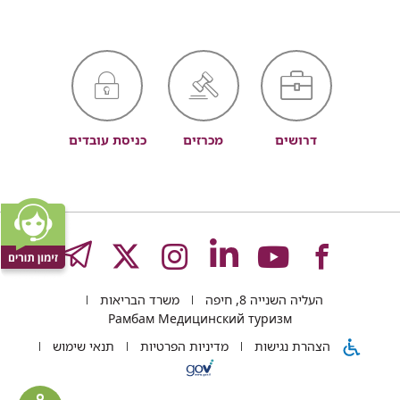
דרושים
מכרזים
כניסת עובדים
לעמוד
לעמוד
לעמוד
לעמוד
לעמוד
GRAM
העליה השנייה 8, חיפה
משרד הבריאות
של
של
של
של
של
Рамбам Медицинский туризм
הצהרת נגישות
מדיניות הפרטיות
תנאי שימוש