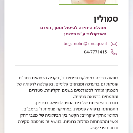
סמולין
מנהלת היחידה לטיפול תומך, המרכז
האונקולוגי ע"ש פישמן
דואר
be_smolin@rmc.gov.il
אלקטרוני
מספר
04-7771415
ד"ר
טלפון
בלה
של
סמולין
ד"ר
בלה
רופאה בכירה במחלקת פנימית ד', בקריה הרפואית רמב"ם.
סמולין
עוסקת גם בהערכה ומבחנים קליניים, בפקולטה לרפואה של
הטכניון ומורה לסטודנטים בשנים הקליניות, סטז'רים
ומתמחים ברפואה פנימית.
בוגרת בהצטיינות של בית הספר לרפואה בטכניון.
התמחתה ברפואה פנימית, במחלקה פנימית ד' ברמב"ם.
תחומי מחקר עיקריים: הקשר בין הביולוגיה של מצבי דחק
נפשי והתפתחות מחלות כרוניות. בנושא זה פורסמה סקירה
נרחבת פרי עטה.