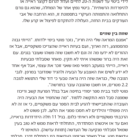
לידי ביטוי עד לשנות ה-20 לחיים ועלול לגרום לקוצר ראייה או
להיפרדות הרשתית". ביטוי נפוץ אחר של המחלה, שהוא גם גורם
התחלואה והתמותה העיקרי בתסמונת זו, הוא הרחבה של אבי
העורקים בבית החזה, העלולה להתקדם לפיצול או קרע שלו.
שווה בין שווים
"אמנם המראה שלי היה חריג", נזכר מוטי בימי ילדותו. "הייתי גבוה
מהממוצע, רזה וארוך, ועם בעיות ראייה שהצריכו משקפיים, אבל אז
ההורים לא ידעו מה זה וגם לא חשבו שזה משהו שעובר בגנים. עם
זאת היה ברור שמשהו איתי לא תקין. מאחר שסבלתי מבעיות
ראייה, הייתי במעקב רפואי מאז שאני זוכר את עצמי, אבל אף אחד
לא ידע לשים את האצבע על הבעיה ולהגיד שמדובר במרפן. לגבי
הגובה שלי, כנראה שזה היה נראה טבעי כי דוד שלי התנשא לגובה
2.2 מטרים, אז חשבו שהגובה עובר בתורשה".
מוטי למד בבית ספר יסודי בחיפה אבל בגלל הפרעת קשב וריכוז
שממנה סבל הוא התקשה ללמוד. "מה שהחמיר את הבעיה היה
העובדה שהתביישתי להגיע לבית הספר עם משקפיים, כי אז זה לא
היה פופולרי והילדים לא חסכו ממני את הלעג. לכן פשוט לא
הרכבתי משקפיים ולא ראיתי כלום. בגיל 11 חלה הידרדרות בראייה,
ואם עד אז איכשהו הסתדרתי, התחלתי לראות ממש לא טוב בעין
שמאל וסבלתי מנקיעה של העדשה (תזוזת עדשה). התאימו לי
עדשות מגע, אבל מאחר שבזמנו העדשות היו בתחילת דרכן, סבלתי