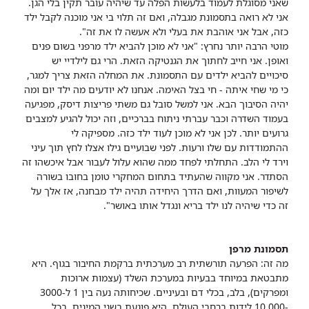
שאני מסוגלת לעמוד בלעשות הפלה עד שיהיה עובר תקין בלי הגן.
אני לא רואה בתסמונת מגבלה, ואם זה תלוי בי אני מוכנה לקבל ילד
כזה, אבל אני אוהבת את בעלי ולא אעשה לו את זה".
מוטי הרבה יותר נחרץ: "אני לא מוכן להביא ילד מרפני בשום פנים
ואופן. אני חייב לחתוך את הגנטיקה הזאת. הרי גם לילדיי יש
סיכויים להביא ילדים עם התסמונת. את המחלה הזאת צריך למגר,
כי מי שחי איתה - חי בצל האימה. אנחנו לא יודעים מה ילד יום ומה
יהיה הסיבוך הבא. אני למשל סובל גם משתי פריצות דיסק, מפגיעה
בעמוד השדרה וכבר עברתי ניתוח בברכיים, וזה יכול להגיע למצבים
גרועים יותר. לכן אני לא מוכן לעוד ילד כזה. מספיקה לי
ההתמודדות עם שלו ורעות. לפני שבועיים גילו אצלו לחץ תוך עיני
וירד לי הלב. התחלתי לפחד ממה שהוא עלול לעבור אבל איכשהו זה
הסתדר. אני מקווה שהעתיד בתחום המחקרי טומן בחובו בשורה
לשיפור המעוות, ואם הדרך היחידה תהיה ילד מבחנה, אז אלך על
זה כדי שיהיה לנו ילד בריא ונגדל אותו באושר".
תסמונת מרפן
מה זה: הפרעה תורשתית רב מערכתית ברקמת החיבור בגוף. היא
מתבטאת במיוחד בבעיות במערכת השלד (עצמות ארוכות
ומפרקים), בלב, בכלי דם ובעיניים. שכיחותה נעה בין 1 ל-3000
-10,000 לידות ברחבי העולם. היא פוגעת בשני המינים, בכל