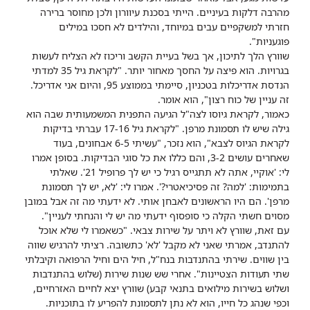
מהרבה דלקות בעיניים. הייתי בסכנת עיוורון ולכן מחוסר ברירה
חזרתי למשקפיים עבים במיוחד, והילדים לא חסכו במילים
פוגעניות".
שוורץ הלך לתיכון, אך בשל בעיית הקשב וריכוז לא הצליח לעשות
בגרויות. הוא פיצה על החסך מאחור יותר. "לקראת גיל 35 למדתי
הנדסת אדריכלות בטכניון, סיימתי בממוצע 95, והיום אני אדריכל.
זה עניין של כוח רצון", הוא אומר.
כאמור, לקראת גיוסו לצה"ל הגיעה התפנית המשמעותית שבה הוא
גילה שיש לו תסמונת מרפן. "לקראת גיל 17-16 עברתי בדיקות
לקראת הגיוס לצבא", הוא נזכר, "עשיתי 6-5 אבחונים, בעוד
שאחרים עושים 3-2, והם כללו את כל סוגי הבדיקות. בסופן אמרו
לי: 'אוקיי, אתה לא תתגייס רגיל כי יש לך פרופיל 21'. שאלתי
בתמימות: 'למה? זה פסיכיאטרי?'. אמרו לי: 'לא, יש לך תסמונת
מרפן'. הם היו הראשונים לאבחן אותי. לא ידעתי מה זה אבל במובן
מסוים חשתי הקלה כי סופסוף ידעתי מה יש לי והנחתי לעניין".
עם זאת, שוורץ לא ויתר על שירות צבאי. "כשאמרו לי שלא אוכל
להתנדב, אמרתי שאני לא מקבל 'לא' כתשובה. רציתי להרגיש שווה
בין שווים. שירתי בהתנדבות בנח"ל, חיל הים וחיל הרפואה וקיבלתי
שתי תעודות הצטיינות". אחרי שש שנות שירות (שלוש בהתנדבות
ושלוש בשירות מילואים בתנאי קבע) שוורץ יצא לחיים האזרחיים,
וכפי שנהג כל חייו, הוא לא נתן לתסמונת להפריע לו בתוכניות.