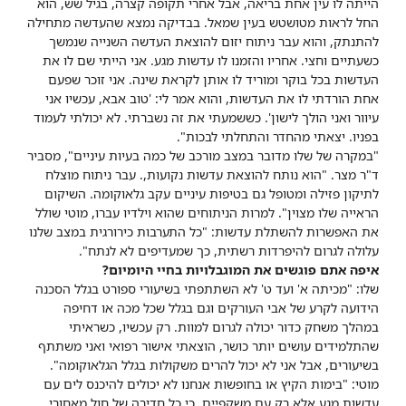
הייתה לו עין אחת בריאה, אבל אחרי תקופה קצרה, בגיל שש, הוא
החל לראות מטושטש בעין שמאל. בבדיקה נמצא שהעדשה מתחילה
להתנתק, והוא עבר ניתוח יזום להוצאת העדשה השנייה שנמשך
כשעתיים וחצי. אחריו והזמנו לו עדשות מגע. אני הייתי שם לו את
העדשות בכל בוקר ומוריד לו אותן לקראת שינה. אני זוכר שפעם
אחת הורדתי לו את העדשות, והוא אמר לי: 'טוב אבא, עכשיו אני
עיוור ואני הולך לישון'. כששמעתי את זה נשברתי. לא יכולתי לעמוד
בפניו. יצאתי מהחדר והתחלתי לבכות".
"במקרה של שלו מדובר במצב מורכב של כמה בעיות עיניים", מסביר
ד"ר מצר. "הוא נותח להוצאת עדשות נקועות,. עבר ניתוח מוצלח
לתיקון פזילה ומטופל גם בטיפות עיניים עקב גלאוקומה. השיקום
הראייה שלו מצוין". למרות הניתוחים שהוא וילדיו עברו, מוטי שולל
את האפשרות להשתלת עדשות: "כל התערבות כירורגית במצב שלנו
עלולה לגרום להיפרדות רשתית, כך שמעדיפים לא לנתח".
איפה אתם פוגשים את המוגבלויות בחיי היומיום?
שלו: "מכיתה א' ועד ט' לא השתתפתי בשיעורי ספורט בגלל הסכנה
הידועה לקרע של אבי העורקים וגם בגלל שכל מכה או דחיפה
במהלך משחק כדור יכולה לגרום למוות. רק עכשיו, כשראיתי
שהתלמידים עושים יותר כושר, הוצאתי אישור רפואי ואני משתתף
בשיעורים, אבל אני לא יכול להרים משקולות בגלל הגלאוקומה".
מוטי: "בימות הקיץ או בחופשות אנחנו לא יכולים להיכנס לים עם
עדשות מגע אלא רק עם משקפיים, כי כל חדירה של חול מאחורי