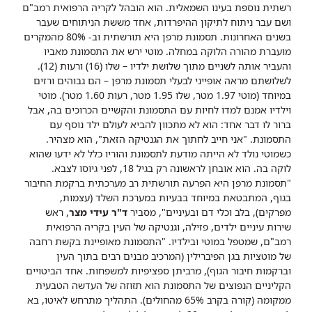
רשתית נוספת בעינו השמאלית. הוא הובהל לקריה הרפואית רמב"ם
ושם עבר ניתוח לתיקון ההיפרדות, אחד מששת הניתוחים שעבר
בשנים האחרונות. תסמונת מרפן היא תורשתית וב- 80% מהמקרים
מועברת מהורה הלוקה במחלה. מוטי ירש את התסמונת מאביו
והעביר אותה לשניים מתוך שלושת ילדיו – שלו (16) ורעות (12).
לשלושתם מראה אופייני לבעלי תסמונת מרפן – הם גבוהים ורזים
במיוחד (מוטי 1.97 מטר, שלו 1.95 מטר, רעות 1.60 מטר). מוטי
וילדיו אמנם למדו לחיות עם התסמונת והקשיים הכרוכים בה, אבל
ברור לו דבר אחד: הוא לא מתכוון להביא לעולם ילד נוסף עם
התסמונת. "אני חייב לחתוך את הגנטיקה הזאת", הוא מצהיר.
כשמוטי נולד לא הייתה מודעת לתסמונת והוריו כלל לא ידעו שהוא
לוקה בה. הוא אובחן לראשונה רק בגיל 18, לפני גיוסו לצבא.
"תסמונת מרפן היא הפרעה תורשתית רב מערכתית ברקמת החיבור
בגוף, המתבטאת במיוחד בבעיות במערכת השלד (עצמות,
מפרקים), בלב וכלי דם ובעיניים", מסביר
ד"ר עידי מצר
, ראש
שירות עיניים ילדים, פזילה, וגנטיקה של העין בקריה הרפואית
רמב"ם, שמטפל במוטי ובילדיו. "התסמונת מאופיינת בקשת רחבה
של מוטציות בגן הפיברילין (המרכיב מבנים רבים בתוך העין
וברקמות חיבור הגוף), מרביתן ספציפיות למשפחות. אחד הביטויים
הקליניים הנפוצים של התסמונת הוא תזוזה של העדשה הטבעית
ממקומה (קורה בקרב 65% מהחולים). התהליך מתרחש לאיטו, בא