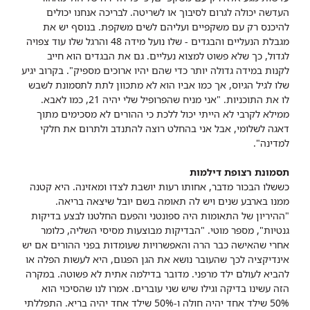
העדשה יכולה לגרום לסיבוך או לשריטה. לבריכה אנחנו יכולים
להיכנס רק עם משקפיים ועליהם לשים משקפת. בנוסף יש את
מגבלת הנעליים והבגדים - שלו נועל מידה 48 והרגל שלו עוד צפויה
לגדול, כך שלא פשוט למצוא נעליים. גם את הבגדים הוא חייב
לקנות במידה גדולה יותר כדי שהם יהיו ארוכים מספיק". בקרוב יגיע
שלו לגיל הגיוס, אך כמו אביו הוא לא מתכוון לתת לתסמונת לשבש
לו את התוכניות. "אני מניח שהפרופיל שלי יהיה 21, כמו לאבא.
ממילא לקרבי לא הייתי יכול ללכת כי ההורים לא מסכימים מתוך
דאגה לשלומי, אבל אני בהחלט רוצה להתנדב ולתרום את חלקי
למדינה".
תסמונת רצופת דילמות
כששלו הבכור מדבר, אחותו רעות יושבת לצדו ומאזינה. היא קטנה
ממנו בארבע שנים ויש לה תאומה בשם יובל שיצאה בריאה.
"ההיריון של התאומות היה ספונטני והפעם החלטנו לבצע בדיקות
גנטיות", מספר מוטי. "הבדיקות מבוצעות מסיסי השליה, כלומר
אחרי שהאישה כבר הרה והאפשרויות שעומדות בפני ההורים אם יש
אינדיקציה לכך שהעובר נושא את הגן הפגום, היא לעשות הפלה או
להביא לעולם ילד מרפני. מדובר בדילמה אתית לא פשוטה. במקרה
הזה עשינו בדיקה וגילו שיש שני עוברים. אמרו לנו שהסיכוי הוא
50% שילד אחד יהיה חולה ו-50% שילד אחד יהיה בריא. התפללתי