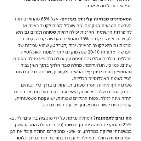
הגילאים ובכל מוצא אתני.
המאפיינים מבחינה קלינית: בעיניים
- אצל 65% מהחולים תזוז
העדשה הטבעית ממקומה, מה שעלול לגרום לקוצר ראייה או
להיפרדות הרשתית. הקרנית יכולה להיות שטוחה ולגרום גם היא
לקוצר הראייה. בקרב כ-15% מהחולים העדשה קטנה וקמורה
וגורמת גם היא לקוצר הראייה. ירוד (קטרקט), שהוא עכירות של
העדשה, מתפתח 20-10 שנה מוקדם יותר לעומת האוכלוסייה
הכללית. בילדים עלולה להתפתח עין עצלה ולהופיע פזילה מסוגים
שונים. כמו כן, הגלאוקומה, מחלה שבה הלחץ בתוך העין גבוה
מהממוצע וגורם לניוון עצב הראייה ולעיוורון, שכיחה בכל קבוצות
הגיל לעומת האוכלוסייה הכללית.
מערכות גוף אחרות תמיד מעורבות. החולים בדרך כלל גבוהים
ורזים, הגפיים שלהם ארוכות, האצבעות דקות וארוכות, צורת בית
החזה אינה רגילה, כפות הרגליים שטוחות, יש עקמת משמעותית,
קושי בטווח יישור המרפק וחך צר עם קשת גבוהה.
מה גורם לתסמונת?
המחלה נגרמת על ידי מוטציה בגן פיברילין. ב-
25% מהמקרים המוטציות הן חדשות (כלומר החולה הוא הראשון
במשפחתו שלוקה במחלה), וב- 75% מהמקרים החולה קיבל את הגן
הפגום מהורה חולה. המחלה מועברת בתורשה דומיננטית, כלומר