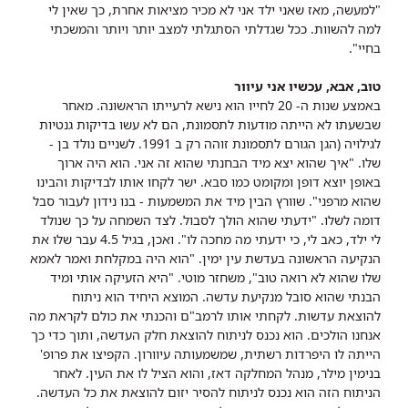
"למעשה, מאז שאני ילד אני לא מכיר מציאות אחרת, כך שאין לי
למה להשוות. ככל שגדלתי הסתגלתי למצב יותר ויותר והמשכתי
בחיי".
טוב, אבא, עכשיו אני עיוור
באמצע שנות ה- 20 לחייו הוא נישא לרעייתו הראשונה. מאחר
שבשעתו לא הייתה מודעות לתסמונת, הם לא עשו בדיקות גנטיות
לגילויה (הגן הגורם לתסמונת זוהה רק ב 1991. לשניים נולד בן -
שלו. "איך שהוא יצא מיד הבחנתי שהוא זה אני. הוא היה ארוך
באופן יוצא דופן ומקומט כמו סבא. ישר לקחו אותו לבדיקות והבינו
שהוא מרפני". שוורץ הבין מיד את המשמעות - בנו נידון לעבור סבל
דומה לשלו. "ידעתי שהוא הולך לסבול. לצד השמחה על כך שנולד
לי ילד, כאב לי, כי ידעתי מה מחכה לו". ואכן, בגיל 4.5 עבר שלו את
הנקיעה הראשונה בעדשת עין ימין. "הוא היה במקלחת ואמר לאמא
שלו שהוא לא רואה טוב", משחזר מוטי. "היא הזעיקה אותי ומיד
הבנתי שהוא סובל מנקיעת עדשה. המוצא היחיד הוא ניתוח
להוצאת עדשות. לקחתי אותו לרמב"ם והכנתי את כולם לקראת מה
אנחנו הולכים. הוא נכנס לניתוח להוצאת חלק העדשה, ותוך כדי כך
הייתה לו היפרדות רשתית, שמשמעותה עיוורון. הקפיצו את פרופ'
בנימין מילר, מנהל המחלקה דאז, והוא הציל לו את העין. לאחר
הניתוח הזה הוא נכנס לניתוח להסיר יזום להוצאת את כל העדשה.