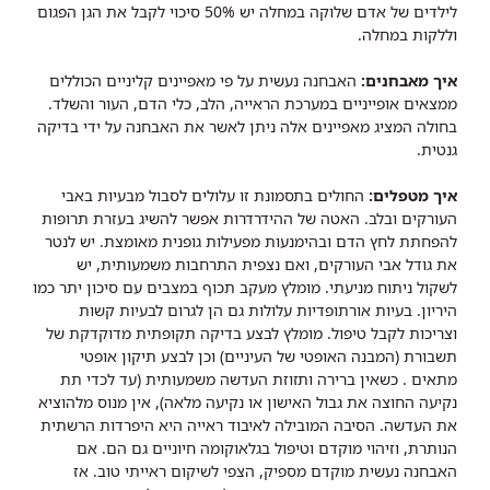
לילדים של אדם שלוקה במחלה יש 50% סיכוי לקבל את הגן הפגום
וללקות במחלה.
איך מאבחנים:
האבחנה נעשית על פי מאפיינים קליניים הכוללים
ממצאים אופייניים במערכת הראייה, הלב, כלי הדם, העור והשלד.
בחולה המציג מאפיינים אלה ניתן לאשר את האבחנה על ידי בדיקה
גנטית.
איך מטפלים:
החולים בתסמונת זו עלולים לסבול מבעיות באבי
העורקים ובלב. האטה של ההידרדרות אפשר להשיג בעזרת תרופות
להפחתת לחץ הדם ובהימנעות מפעילות גופנית מאומצת. יש לנטר
את גודל אבי העורקים, ואם נצפית התרחבות משמעותית, יש
לשקול ניתוח מניעתי. מומלץ מעקב תכוף במצבים עם סיכון יתר כמו
היריון. בעיות אורתופדיות עלולות גם הן לגרום לבעיות קשות
וצריכות לקבל טיפול. מומלץ לבצע בדיקה תקופתית מדוקדקת של
תשבורת (המבנה האופטי של העיניים) וכן לבצע תיקון אופטי
מתאים . כשאין ברירה ותזוזת העדשה משמעותית (עד לכדי תת
נקיעה החוצה את גבול האישון או נקיעה מלאה), אין מנוס מלהוציא
את העדשה. הסיבה המובילה לאיבוד ראייה היא היפרדות הרשתית
הנותרת, וזיהוי מוקדם וטיפול בגלאוקומה חיוניים גם הם. אם
האבחנה נעשית מוקדם מספיק, הצפי לשיקום ראייתי טוב. אז