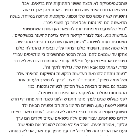
שהסטטיסטיקה לא תנצח וששני התינוקות יהיו בריאים, אבל
כשיצאו הבנות ראיתי שזה כמו בספר - אחת מהן אכן בריאה
והשנייה יצאה ממש כמו שלו וכמוני, מקומטת וארוכה במיוחד. בשנה
הראשונה הם היו זהות אבל אחר כך השוני ניכר".
"בגיל שלוש עברתי ניתוח יזום להוצאת העדשות והשתמשתי
בעדשות מגע, אבל לצורך קריאה הייתי צריכה להיעזר במשקפיים",
מצטרפת רעות לשיחה. "מכיוון שהעדשות עבות הייתי מתביישת
ולא שמה אותן. חשבתי כולם יצחקו עליי, ובאמת בהתחלה כולם
צחקו עד שנמאס להם. בבית הספר מתחשבים בי ומדפיסים עבורי
סיפורים או דפי מידע על דפי A3. עבורי התסמונת הזו היא לא דבר
מוזר. יצאתי כמו אבא ואח שלי. גדלתי לתוך זה".
"רעות נותחה להוצאת העדשות הנקועות והשיקום הראיתי שלה
ושל אחיה מצוין", מסביר ד"ר מצר. "צריך להמשיך ולעקוב אחר
מצבה גם בשנים הבאות בשל הסיכון לבעיות נוספות, כמו
התפתחות מחלת הגלאוקומה או היפרדות רשתית".
לפני כשלוש שנים לערך מוטי התגרש ולפני כשנה הוא פתח דף חדש
ונישא ליפעת (36). השניים הקימו בית חם וסוגיית הבאת ילד
משותף מעמידה אותם בפני דילמה לא פשוטה. "אנחנו מאוד רוצים
ילדים משותפים. עבור שנינו אלה נישואים שניים וילדים הם ערך
עליון", אומרת יפעת. "אבל אני לא מוכנה להעביר את מוטי שוב
פעם את הסרט הזה של גידול ילד עם מרפן. עם זאת, אני לא בטוחה