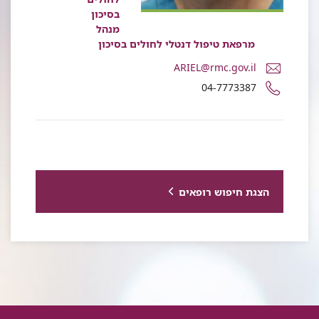
בסיכון
מנהל
מרפאת טיפול דנטלי לחולים בסיכון
דואר
ARIEL@rmc.gov.il
אלקטרוני
מספר
04-7773387
ד"ר
טלפון
אריאל
של
שנרך
ד"ר
אריאל
שנרך
הצגת חיפוש רופאים